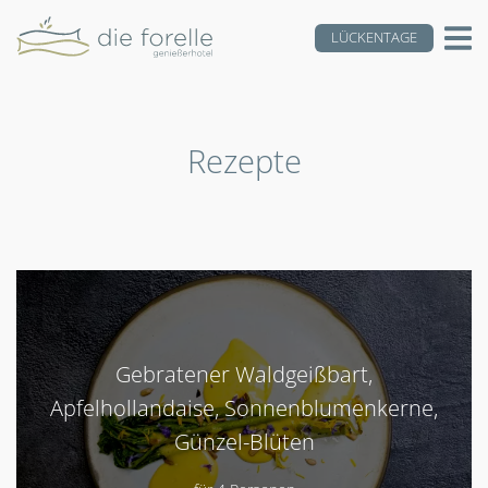
LÜCKENTAGE
Rezepte
Gebratener Waldgeißbart,
Apfelhollandaise, Sonnenblumenkerne,
Günzel-Blüten