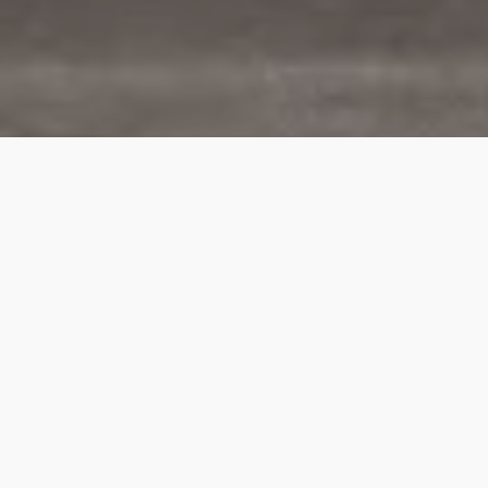
3 Generationen Müller in einem
Haus
Schön, dass wir gemeinsam hier leben und
arbeiten dürfen und dass sich jeder einbringen
kann.
Oma Erika hat ein goldenes Händchen für die