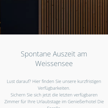
Spontane Auszeit am
Weissensee
Lust darauf? Hier finden Sie unsere kurzfristigen
Verfügbarkeiten.
Sichern Sie sich jetzt die letzten verfügbaren
Zimmer für Ihre Urlaubstage im Genießerhotel Die