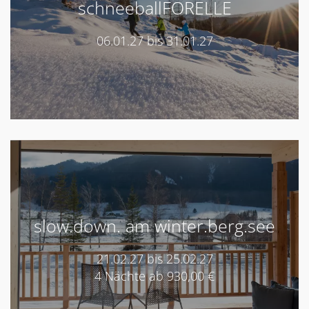
schneeballFORELLE
06.01.27 bis 31.01.27
slow.down. am winter.berg.see
21.02.27 bis 25.02.27
4 Nächte ab 930,00 €