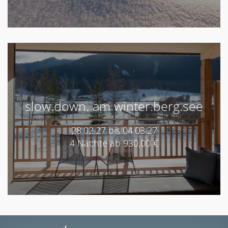
slow.down. am winter.berg.see
28.02.27 bis 04.03.27
4 Nächte ab 930,00 €