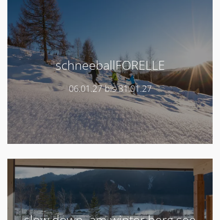
schneeballFORELLE
06.01.27 bis 31.01.27
slow.down. am winter.berg.see